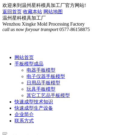
欢迎来到温州星科模具加工厂官方网站!
返回首页
收藏本站
网站地图
温州星科模具加工厂
Wenzhou Xingke Mold Processing Factory
call us now for
your transport
0577-86158875
网站首页
手板模型成品
电器手板模型
电子仪器手板模型
日用品手板模型
玩具手板模型
其它工艺品手板模型
快速成型技术知识
快速成型生产设备
企业简介
联系方式