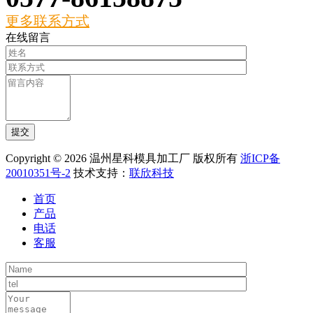
更多联系方式
在线留言
Copyright © 2026 温州星科模具加工厂 版权所有
浙ICP备
20010351号-2
技术支持：
联欣科技
首页
产品
电话
客服