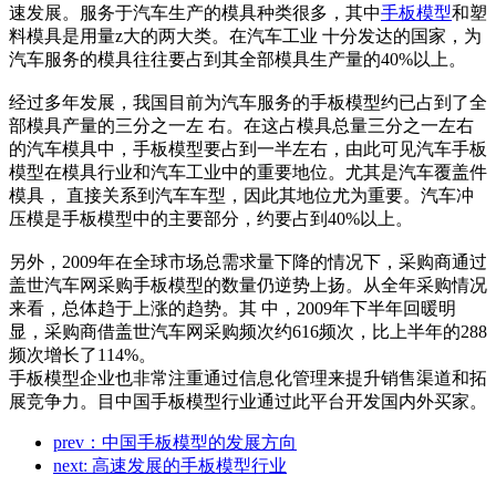
速发展。服务于汽车生产的模具种类很多，其中
手板模型
和塑
料模具是用量z大的两大类。在汽车工业 十分发达的国家，为
汽车服务的模具往往要占到其全部模具生产量的40%以上。
经过多年发展，我国目前为汽车服务的手板模型约已占到了全
部模具产量的三分之一左 右。在这占模具总量三分之一左右
的汽车模具中，手板模型要占到一半左右，由此可见汽车手板
模型在模具行业和汽车工业中的重要地位。尤其是汽车覆盖件
模具， 直接关系到汽车车型，因此其地位尤为重要。汽车冲
压模是手板模型中的主要部分，约要占到40%以上。
另外，2009年在全球市场总需求量下降的情况下，采购商通过
盖世汽车网采购手板模型的数量仍逆势上扬。从全年采购情况
来看，总体趋于上涨的趋势。其 中，2009年下半年回暖明
显，采购商借盖世汽车网采购频次约616频次，比上半年的288
频次增长了114%。
手板模型企业也非常注重通过信息化管理来提升销售渠道和拓
展竞争力。目中国手板模型行业通过此平台开发国内外买家。
prev：中国手板模型的发展方向
next: 高速发展的手板模型行业